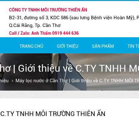
CÔNG TY TNHH MÔI TRƯỜNG THIÊN ẤN
B2-31, đường số 3, KDC 586 (sau lưng Bệnh viện Hoàn Mỹ), P
Q.Cái Răng, Tp. Cần Thơ
Call / Zalo: Anh Thẩm 0919 444 636
TRANG CHỦ
GIỚI THIỆU
SẢN PHẨM
TIN 
MÁY LỌC NƯỚC BÁN CÔNG NG
BẢO H
MÁY LỌC NƯỚC GIA ĐÌNH
THÔNG
Thơ | Giới thiệu về C.TY TNHH
thiệu
Máy lọc nước ở Cần Thơ | Giới thiệu về C.TY TNHH MÔI
 về C.TY TNHH MÔI TRƯỜNG THIÊN ẤN