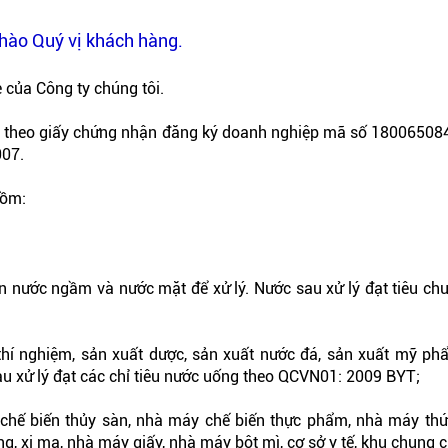
hào Quý vị khách hàng.
 của Công ty chúng tôi.
p theo giấy chứng nhận đăng ký doanh nghiệp mã số 18006508
007.
gồm:
ồn nước ngầm và nước mặt để xử lý. Nước sau xử lý đạt tiêu ch
 thí nghiệm, sản xuất dược, sản xuất nước đá, sản xuất mỹ ph
 xử lý đạt các chỉ tiêu nước uống theo QCVN01: 2009 BYT;
y chế biến thủy sàn, nhà máy chế biến thực phẩm, nhà máy thứ
g, xi mạ, nhà máy giấy, nhà máy bột mì, cơ sở y tế, khu chung cư