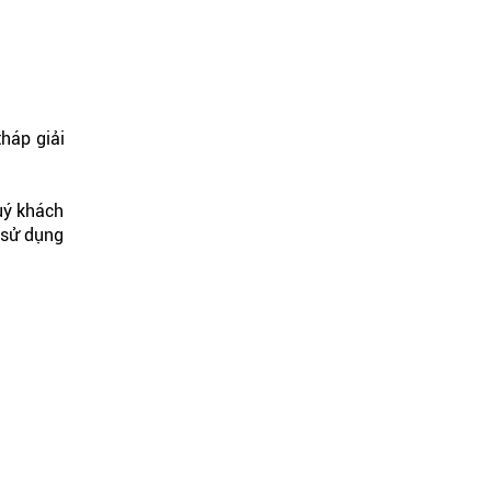
tháp giải
uý khách
u sử dụng