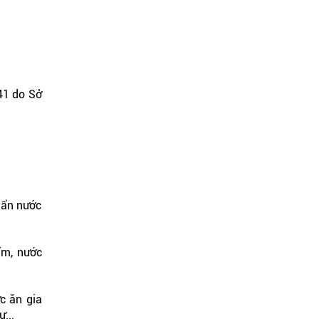
41 do Sở
uẩn nước
ẩm, nước
c ăn gia
...