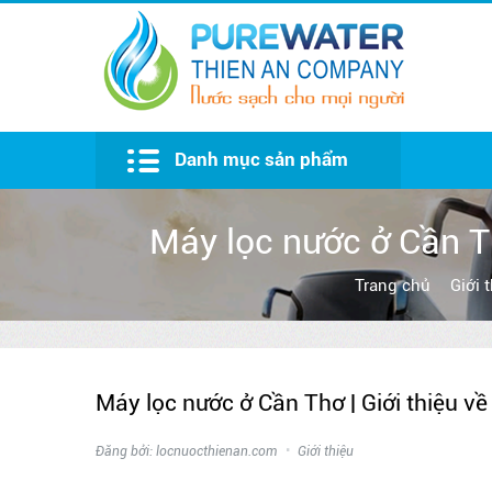
Danh mục sản phẩm
Bồn nước Đại Thành
Máy lọc nước ở Cần 
Trang chủ
Giới 
Máy lọc nước ở Cần Thơ | Giới thiệu
Đăng bởi: locnuocthienan.com
Giới thiệu