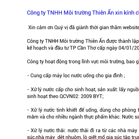
Công ty TNHH Môi trường Thiên Ấn xin kính c
Xin cảm ơn Quý vị đã giành thời gian thăm website
Công ty TNHH Môi trường Thiên Ấn được thành lậ
kế hoạch và đầu tư TP Cần Thơ cấp ngày 04/01/2
Công ty hoạt động trong lĩnh vực môi trường, bao 
- Cung cấp máy lọc nước uống cho gia đình ;
- Xử lý nước cấp cho sinh hoạt, sản xuất: lấy ngu
sinh hoạt theo QCVN02: 2009 BYT;
- Xử lý nước tinh khiết để uống, dùng cho phòng
mắm và cho nhiều ngành thực phẩm khác. Nước sau
- Xử lý nước thải: nước thải đi ra từ các nhà má
súc,nhà máy dệt nhuộm, lò giết mổ gia súc tập trun