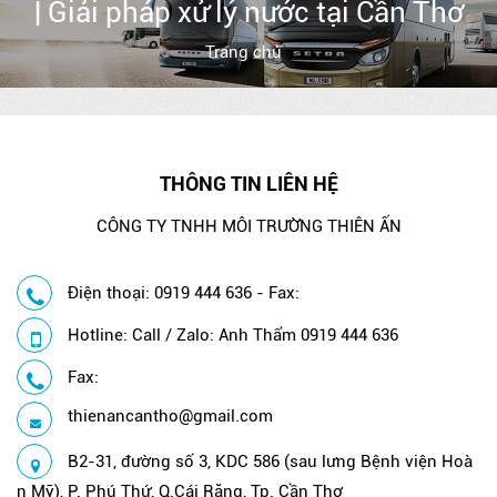
| Giải pháp xử lý nước tại Cần Thơ
Trang chủ
THÔNG TIN LIÊN HỆ
CÔNG TY TNHH MÔI TRƯỜNG THIÊN ẤN
Điện thoại: 0919 444 636 - Fax:
Hotline: Call / Zalo: Anh Thẩm 0919 444 636
Fax:
thienancantho@gmail.com
B2-31, đường số 3, KDC 586 (sau lưng Bệnh viện Hoà
n Mỹ), P. Phú Thứ, Q.Cái Răng, Tp. Cần Thơ