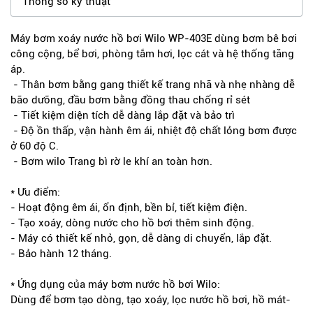
Thông số kỹ thuật
Máy bơm xoáy nước hồ bơi Wilo WP-403E dùng bơm bê bơi
công cộng, bể bơi, phòng tắm hơi, lọc cát và hệ thống tăng
áp.
- Thân bơm bằng gang thiết kế trang nhã và nhẹ nhàng dễ
bão dưỡng, đầu bơm bằng đồng thau chống rỉ sét
- Tiết kiệm diện tích dễ dàng lắp đặt và bảo trì
- Độ ồn thấp, vận hành êm ái, nhiệt độ chất lỏng bơm được
ở 60 độ C.
- Bơm wilo Trang bì rờ le khí an toàn hơn.
* Ưu điểm:
- Hoạt động êm ái, ổn định, bền bỉ, tiết kiệm điện.
- Tạo xoáy, dòng nước cho hồ bơi thêm sinh động.
- Máy có thiết kế nhỏ, gọn, dễ dàng di chuyển, lắp đặt.
- Bảo hành 12 tháng.
* Ứng dụng của máy bơm nước hồ bơi Wilo:
Dùng để bơm tạo dòng, tạo xoáy, lọc nước hồ bơi, hồ mát-