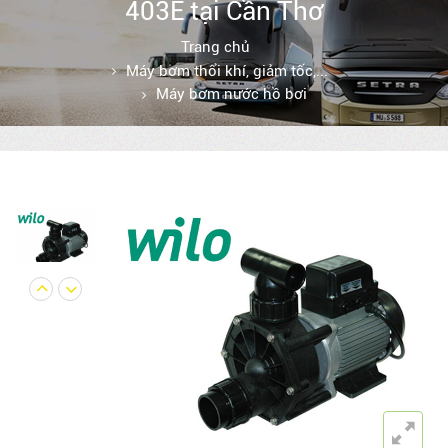
403E tại Cần Thơ
Trang chủ
Máy bơm thổi khí, giảm tốc,...
Máy bơm nước hồ bơi