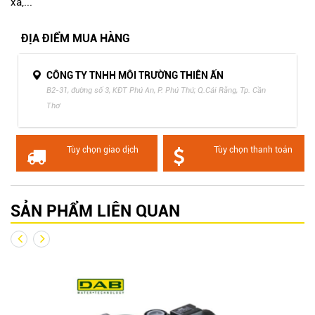
xa,...
ĐỊA ĐIỂM MUA HÀNG
CÔNG TY TNHH MÔI TRƯỜNG THIÊN ẤN
B2-31, đường số 3, KĐT Phú An, P. Phú Thứ, Q.Cái Răng, Tp. Cần
Thơ
Tùy chọn giao dịch
Tùy chọn thanh toán
SẢN PHẨM LIÊN QUAN