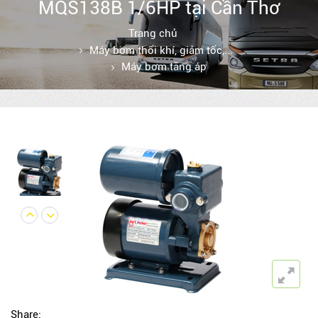
MQS138B 1/6HP tại Cần Thơ
Trang chủ
Máy bơm thổi khí, giảm tốc,...
Máy bơm tăng áp
Share: