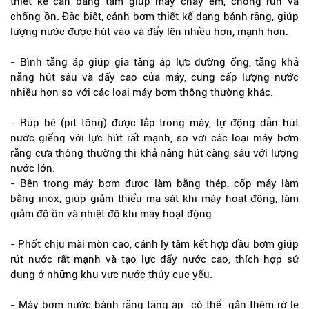
thiết kế cân bằng tâm giúp máy chạy êm, chống run và
chống ồn. Đặc biệt, cánh bơm thiết kế dạng bánh răng, giúp
lượng nước được hút vào và đẩy lên nhiều hơn, mạnh hơn.
- Bình tăng áp giúp gia tăng áp lực đường ống, tăng khả
năng hút sâu và đẩy cao của máy, cung cấp lượng nước
nhiều hơn so với các loại máy bơm thông thường khác.
- Rúp bê (pit tông) được lắp trong máy, tự động dẫn hút
nước giếng với lực hút rất mạnh, so với các loại máy bơm
răng cưa thông thường thì khả năng hút càng sâu với lượng
nước lớn.
- Bên trong máy bơm được làm bằng thép, cốp máy làm
bằng inox, giúp giảm thiểu ma sát khi máy hoạt động, làm
giảm độ ồn và nhiệt độ khi máy hoạt động
- Phốt chịu mài mòn cao, cánh ly tâm kết hợp đầu bơm giúp
rút nước rất mạnh và tạo lực đẩy nước cao, thích hợp sử
dụng ở những khu vực nước thủy cục yếu.
- Máy bơm nước bánh răng tăng áp có thể gắn thêm rờ le