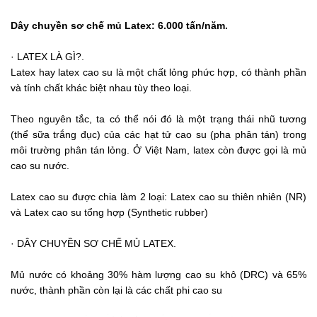
Dây chuyền sơ chế mủ Latex: 6.000 tấn/năm.
· LATEX LÀ GÌ?.
Latex hay latex cao su là một chất lỏng phức hợp, có thành phần
và tính chất khác biệt nhau tùy theo loại.
Theo nguyên tắc, ta có thể nói đó là một trạng thái nhũ tương
(thể sữa trắng đục) của các hạt tử cao su (pha phân tán) trong
môi trường phân tán lỏng. Ở Việt Nam, latex còn được gọi là mủ
cao su nước.
Latex cao su được chia làm 2 loại: Latex cao su thiên nhiên (NR)
và Latex cao su tổng hợp (Synthetic rubber)
· DÂY CHUYỀN SƠ CHẾ MỦ LATEX.
Mủ nước có khoảng 30% hàm lượng cao su khô (DRC) và 65%
nước, thành phần còn lại là các chất phi cao su