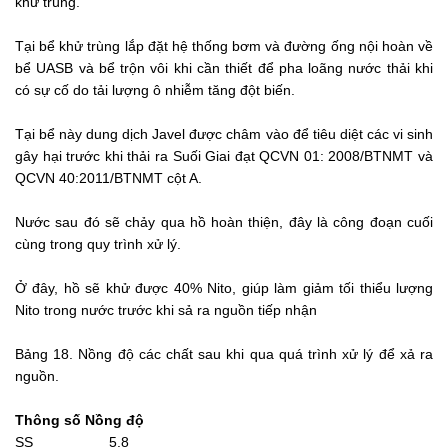
khử trùng.
Tại bể khử trùng lắp đặt hệ thống bơm và đường ống nội hoàn về
bể UASB và bể trộn vôi khi cần thiết để pha loãng nước thải khi
có sự cố do tải lượng ô nhiễm tăng đột biến.
Tại bể này dung dịch Javel được châm vào để tiêu diệt các vi sinh
gây hại trước khi thải ra Suối Giai đạt QCVN 01: 2008/BTNMT và
QCVN 40:2011/BTNMT cột A.
Nước sau đó sẽ chảy qua hồ hoàn thiện, đây là công đoạn cuối
cùng trong quy trình xử lý.
Ở đây, hồ sẽ khử được 40% Nito, giúp làm giảm tối thiểu lượng
Nito trong nước trước khi sả ra nguồn tiếp nhận
Bảng 18. Nồng độ các chất sau khi qua quá trình xử lý để xả ra
nguồn.
Thông số Nồng độ
SS 5.8