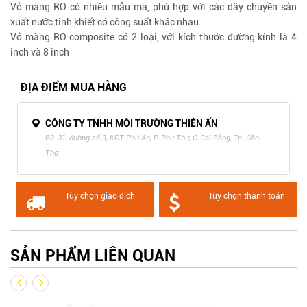
Vỏ màng RO có nhiều mẫu mã, phù hợp với các dây chuyền sản
xuất nước tinh khiết có công suất khác nhau.
Vỏ màng RO composite có 2 loại, với kích thước đường kính là 4
inch và 8 inch
ĐỊA ĐIỂM MUA HÀNG
CÔNG TY TNHH MÔI TRƯỜNG THIÊN ẤN
B2-31, đường số 3, KĐT Phú An, P. Phú Thứ, Q.Cái Răng, Tp. Cần
Thơ
Tùy chọn giao dịch
Tùy chọn thanh toán
SẢN PHẨM LIÊN QUAN