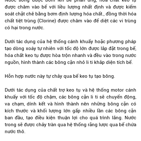
Nước sông được bơm lên bể phản ứng, hóa chất keo tụ
được châm vào bể với liều lượng nhất định và được kiểm
soát chặt chẽ bằng bơm định lượng hóa chất., đồng thời hóa
chất tiệt trùng (Clorine) được châm vào để diệt các vi trùng
có hại trong nước.
Dưới tác dụng của hệ thống cánh khuấy hoặc phương pháp
tạo dòng xoáy tự nhiên với tốc độ lớn được lắp đặt trong bể,
hóa chất keo tụ được hòa trộn nhanh và đều vào trong nước
nguồn, hình thành các bông cặn nhỏ li ti khắp diện tích bể.
Hỗn hợp nước này tự chảy qua bể keo tụ tạo bông.
Dưới tác dụng của chất trợ keo tụ và hệ thống motor cánh
khuấy với tốc độ chậm, các bông cặn li ti sẽ chuyển động,
va chạm, dính kết và hình thành nên những bông cặn có
kích thước và khối lượng lớn gấp nhiều lần các bông cặn
ban đầu, tạo điều kiện thuận lợi cho quá trình lắng. Nước
trong sẽ được chảy tràn qua hệ thống răng lược qua bể chứa
nước thô.