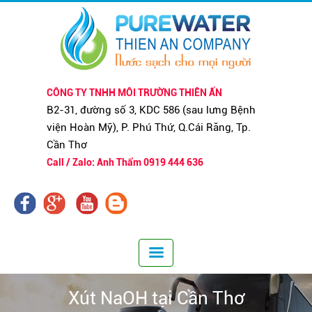
CÔNG TY TNHH MÔI TRƯỜNG THIÊN ẤN
B2-31, đường số 3, KDC 586 (sau lưng Bệnh
viện Hoàn Mỹ), P. Phú Thứ, Q.Cái Răng, Tp.
Cần Thơ
Call / Zalo: Anh Thẩm 0919 444 636
Xút NaOH tại Cần Thơ