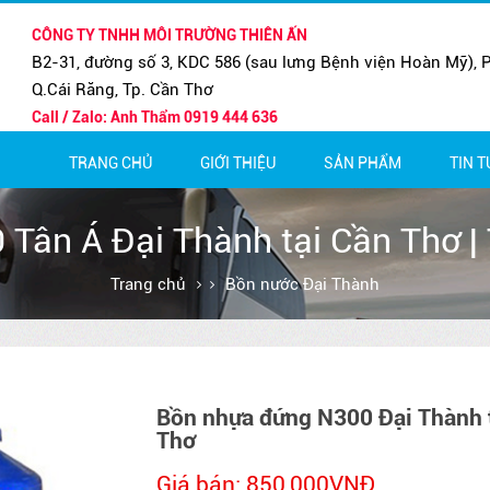
CÔNG TY TNHH MÔI TRƯỜNG THIÊN ẤN
B2-31, đường số 3, KDC 586 (sau lưng Bệnh viện Hoàn Mỹ), P
Q.Cái Răng, Tp. Cần Thơ
Call / Zalo: Anh Thẩm 0919 444 636
TRANG CHỦ
GIỚI THIỆU
SẢN PHẨM
TIN 
MÁY LỌC NƯỚC BÁN CÔNG NG
BẢO H
MÁY LỌC NƯỚC GIA ĐÌNH
THÔNG
Tân Á Đại Thành tại Cần Thơ |
Trang chủ
Bồn nước Đại Thành
Bồn nhựa đứng N300 Đại Thành 
Thơ
Giá bán: 850,000VNĐ