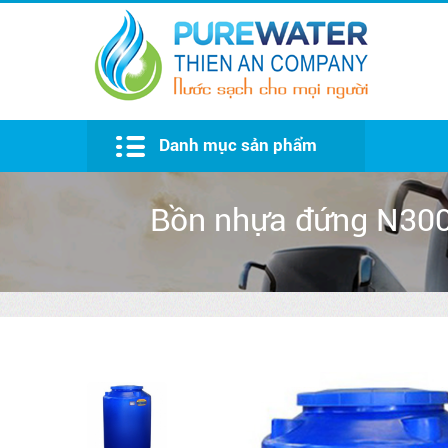
Danh mục sản phẩm
Bồn nước Đại Thành
Bồn nhựa đứng N300 