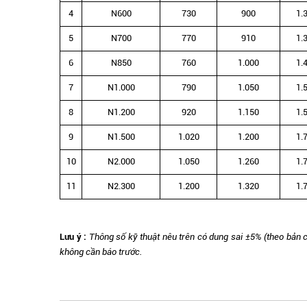
4
N600
730
900
1.
5
N700
770
910
1.
6
N850
760
1.000
1.
7
N1.000
790
1.050
1.
8
N1.200
920
1.150
1.
9
N1.500
1.020
1.200
1.
10
N2.000
1.050
1.260
1.
11
N2.300
1.200
1.320
1.
Lưu ý :
Thông số kỹ thuật nêu trên có dung sai ±5% (theo bản 
không cần báo trước.