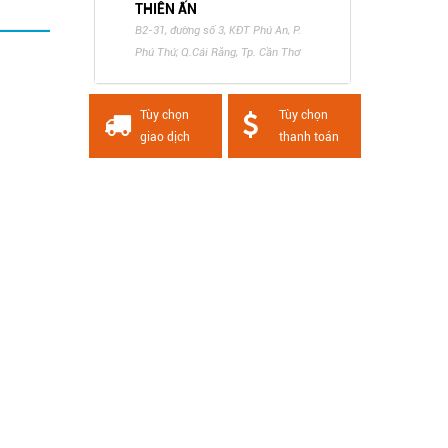
THIÊN ẤN
B2-31, đường số 3, KĐT Phú An, P.
Phú Thứ, Q.Cái Răng, Tp. Cần Thơ
Tùy chọn
Tùy chọn
giao dịch
thanh toán