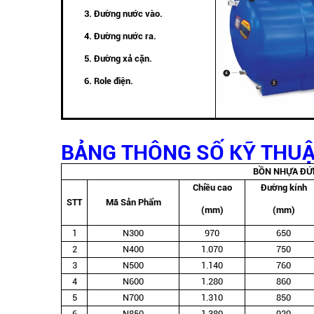
3. Đường nước vào.
4. Đường nước ra.
5. Đường xả cặn.
6. Role điện.
BẢNG THÔNG SỐ KỸ THU
BỒN NHỰA ĐỨ
Chiều cao
Đường kính
STT
Mã Sản Phẩm
(mm)
(mm)
1
N300
970
650
2
N400
1.070
750
3
N500
1.140
760
4
N600
1.280
860
5
N700
1.310
850
6
N850
1.380
920