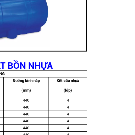
ẬT BỒN NHỰA
NG
Đường kính nắp
Kết cấu nhựa
(mm)
(lớp)
440
4
440
4
440
4
440
4
440
4
440
4