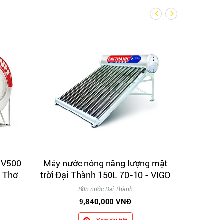
 V500
Máy nước nóng năng lượng mặt
Máy nướ
n Thơ
trời Đại Thành 150L 70-10 - VIGO
trời Đạ
Bồn nước Đại Thành
9,840,000 VNĐ