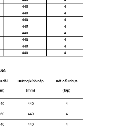
440
4
440
4
440
4
440
4
440
4
440
4
440
4
440
4
ANG
u dài
Đường kính nắp
Kết cấu nhựa
m)
(mm)
(lớp)
140
440
4
160
440
4
240
440
4