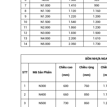
7
N1.000
1.410
990
8
N1.100
1.120
1.160
9
N1.200
1.220
1.200
10
N1.500
1.540
1.200
11
N2.000
1.860
1.230
12
N3.000
1.830
1.500
13
N4.000
2.200
1.610
14
N5.000
2.350
1.730
BỒN NHỰA NG
Chiều cao
Chiều rộng
Chiề
STT
Mã Sản Phẩm
(mm)
(mm)
(m
1
N300
600
760
1.
2
N400
660
850
1.
3
N500
730
860
1.