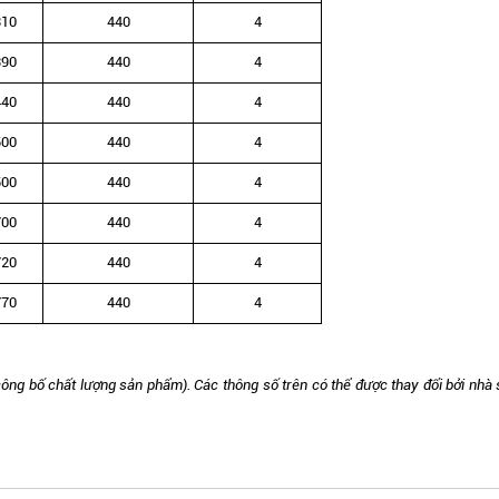
310
440
4
390
440
4
440
440
4
500
440
4
500
440
4
700
440
4
720
440
4
770
440
4
công bố chất lượng sản phẩm).
Các thông số trên có thể được thay đổi bởi nhà