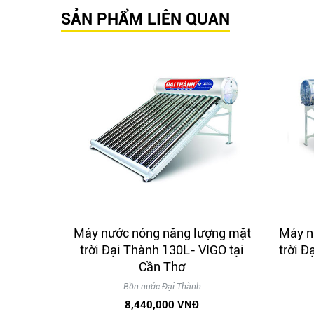
SẢN PHẨM LIÊN QUAN
ng - SUS
Máy nước nóng năng lượng mặt
Máy n
̀n Thơ
trời Đại Thành 130L- VIGO tại
trời Đ
Cần Thơ
Bồn nước Đại Thành
8,440,000 VNĐ