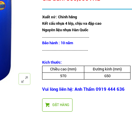
Xuất xứ : Chính hãng
Kết cấu nhựa 4 lớp, chịu va đập cao
Nguyên liệu nhựa Hàn Quốc
........................................
Bảo hành : 10 năm
.......................................
Kích thước:
Chiều cao (mm)
Đường kính (mm)
970
650
Vui lòng liên hệ: Anh Thẩm 0919 444 636
ĐẶT HÀNG