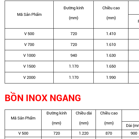
Đường kính
Chiều cao
Mã Sản Phẩm
(mm)
(mm)
V 500
720
1.410
V 700
720
1.610
V 1000
940
1.630
V 1500
1.170
1.650
V 2000
1.170
1.990
BỒN INOX NGANG
Đường kính
Chiều dài
Chiều cao
Mã Sản Phẩm
(mm)
(mm)
(mm)
Dài (m
V 500
720
1.220
870
900