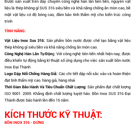
Được sản xuất trên dây chuyền công nghệ hàn lăn tiên tiến, nguyên vật
liệu là thép không gỉ SUS 316 siêu bền và khả năng chống ăn mòn cao, bề
mặt vật liệu có độ bóng cao, đảm bảo tính thẩm mỹ cho kiến trúc công
trình
TÍNH NĂNG:
Vật Liệu Inox Sus 316:
Sản phẩm bồn nước được chế tạo bằng vật liệu
thép không gỉ siêu bền và khả năng chống ăn mòn cao.
Công Nghệ Hàn Lăn Tự Độn
g: Với công nghệ tiên tiến nhất hiện nay, được
điều khiển tự động bằng kĩ thuật số ứng dụng cho việc sản xuất bồn nước
Inox Đại Thành
Logo Dập Nổi Chống Hàng Giả:
Các chi tiết dập nỗi sắc sảo và hoàn thiện
đạt tính thẩm mỹ cao. hàng giả, hàng nhái
Thời Gian Bảo Hành Và Tiêu Chuẩn Chất Lượng:
Sản phẩm đạt chất lượng
ISO 9001: 2009. Khẳng định chất lượng tuyệt hảo. Bồn Inox SUS 316 Đại
Thành được bảo hành lên đến 15 năm
KÍCH THƯỚC KỸ THUẬT:
BỒN INOX 316 - ĐỨNG