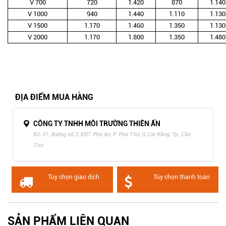
V 700
720
1.420
870
1.140
V 1000
940
1.440
1.110
1.130
V 1500
1.170
1.460
1.350
1.130
V 2000
1.170
1.800
1.350
1.480
ĐỊA ĐIỂM MUA HÀNG
CÔNG TY TNHH MÔI TRƯỜNG THIÊN ẤN
B2-31, đường số 3, KĐT Phú An, P. Phú Thứ, Q.Cái Răng, Tp. Cần
Thơ
Tùy chọn giao dịch
Tùy chọn thanh toán
SẢN PHẨM LIÊN QUAN