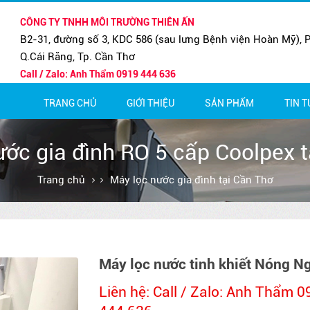
CÔNG TY TNHH MÔI TRƯỜNG THIÊN ẤN
B2-31, đường số 3, KDC 586 (sau lưng Bệnh viện Hoàn Mỹ), P
Q.Cái Răng, Tp. Cần Thơ
Call / Zalo: Anh Thẩm 0919 444 636
TRANG CHỦ
GIỚI THIỆU
SẢN PHẨM
TIN 
MÁY LỌC NƯỚC BÁN CÔNG NG
BẢO H
MÁY LỌC NƯỚC GIA ĐÌNH
THÔNG
ớc gia đình RO 5 cấp Coolpex 
Trang chủ
Máy lọc nước gia đình tại Cần Thơ
Máy lọc nước tinh khiết Nóng N
Liên hệ: Call / Zalo: Anh Thẩm 