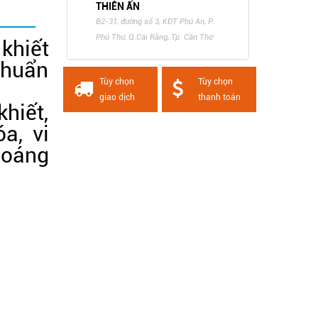
THIÊN ẤN
B2-31, đường số 3, KĐT Phú An, P.
Phú Thứ, Q.Cái Răng, Tp. Cần Thơ
khiết
chuẩn
Tùy chọn
Tùy chọn
giao dịch
thanh toán
hiết,
óa, vi
hoáng