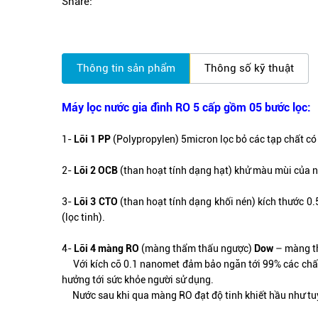
Share:
Thông tin sản phẩm
Thông số kỹ thuật
Máy lọc nước gia đình RO 5 cấp gồm 05 bước lọc:
1-
Lõi 1 PP
(Polypropylen) 5micron lọc bỏ các tạp chất có k
2-
Lõi 2 OCB
(than hoạt tính dạng hạt) khử màu mùi của nướ
3-
Lõi 3 CTO
(than hoạt tính dạng khối nén) kích thước 0.
(lọc tinh).
4-
Lõi 4 màng RO
(màng thẩm thấu ngược)
Dow
– màng th
Với kích cỡ 0.1 nanomet đảm bảo ngăn tới 99% các chất đ
hưởng tới sức khỏe người sử dụng.
Nước sau khi qua màng RO đạt độ tinh khiết hầu như tuyệ