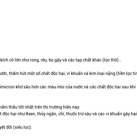
ích cỡ lớn như rong, rêu, bọ gậy và các tạp chất khác (lọc thô)…
c, thấm hút một số chất độc hại, vi khuẩn và kim loại nặng (tiền lọc ti
5micron khử sâu hơn các màu mùi của nước và các chất độc hại sau khi đ
ẩm thấu tốt nhất trên thị trường hiện nay.
ộc hại như Asen, thủy ngân, chì, thuốc trừ sâu và các vi khuẩn gây hại
t đối (siêu lọc).