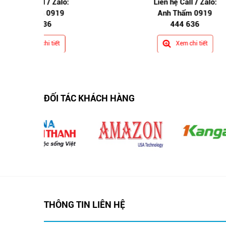
:
Liên hệ Call / Zalo:
Anh Thẩm 0919
444 636
Xem chi tiết
ĐỐI TÁC KHÁCH HÀNG
THÔNG TIN LIÊN HỆ