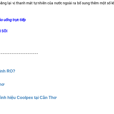
bằng lại vị thanh mát tự nhiên của nước ngoài ra bổ sung thêm một số 
ảo uống trực tiếp
 SÔI
----------------------
đình RO?
Thơ
ình hiệu Coolpex tại Cần Thơ