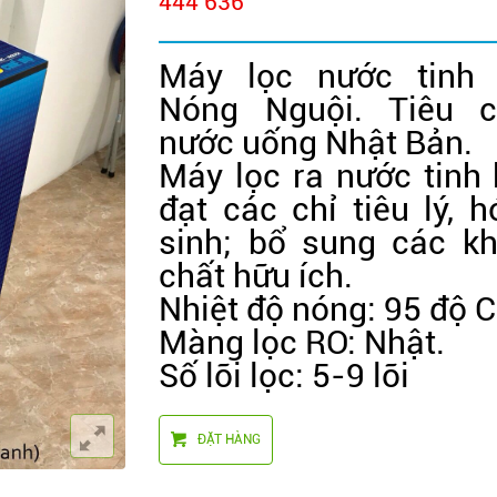
444 636
Máy lọc nước tinh 
Nóng Nguội. Tiêu 
nước uống Nhật Bản.
Máy lọc ra nước tinh k
đạt các chỉ tiêu lý, h
sinh; bổ sung các k
chất hữu ích.
Nhiệt độ nóng: 95 độ C
Màng lọc RO: Nhật.
Số lõi lọc: 5-9 lõi
ĐẶT HÀNG