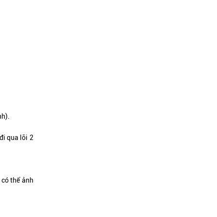
nh).
i qua lõi 2
 có thể ảnh