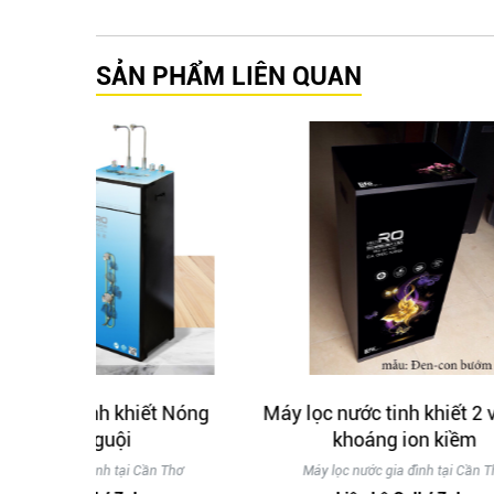
SẢN PHẨM LIÊN QUAN
ết Nóng
Máy lọc nước tinh khiết 2 vòi tạo
Máy l
khoáng ion kiềm
Má
ần Thơ
Máy lọc nước gia đình tại Cần Thơ