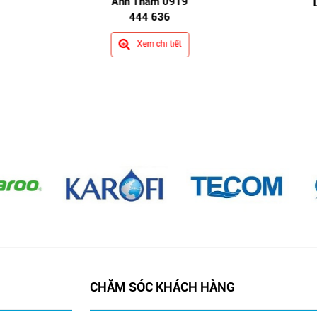
Anh Thẩm 0919
Liên hệ Call / Zalo:
444 636
Anh Thẩm 0919
444 636
Xem chi tiết
Xem chi tiết
CHĂM SÓC KHÁCH HÀNG